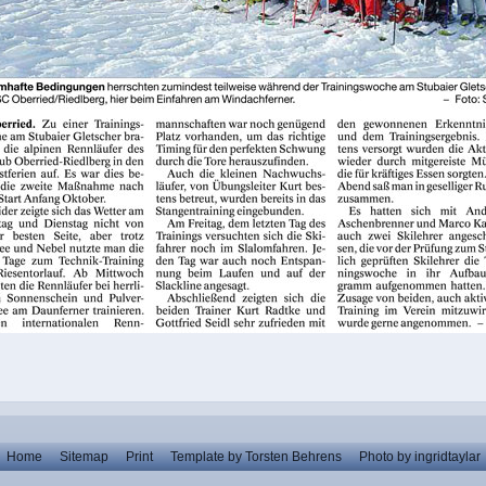
Home
Sitemap
Print
Template by Torsten Behrens
Photo by ingridtaylar