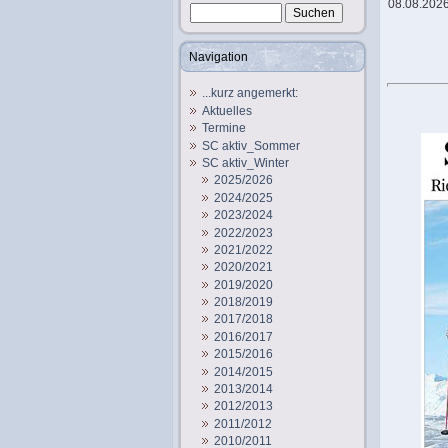
08.08.2026
Navigation
...kurz angemerkt:
Aktuelles
Termine
SC aktiv_Sommer
SC aktiv_Winter
2025/2026
2024/2025
2023/2024
2022/2023
2021/2022
2020/2021
2019/2020
2018/2019
2017/2018
2016/2017
2015/2016
2014/2015
2013/2014
2012/2013
2011/2012
2010/2011