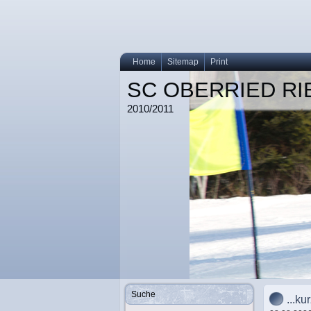
Home
Sitemap
Print
SC OBERRIED R
2010/2011
Suche
...ku