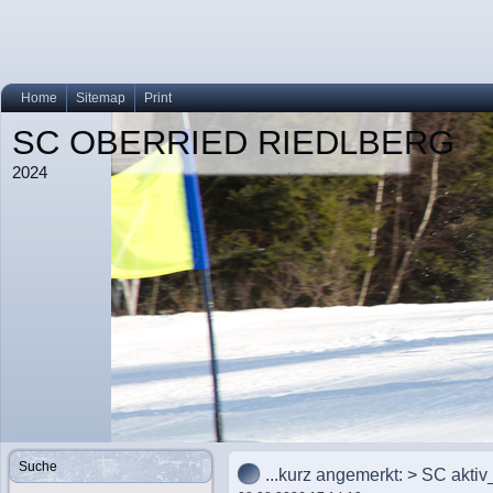
Home
Sitemap
Print
SC OBERRIED RIEDLBERG
2024
Suche
...kurz angemerkt:
>
SC akti