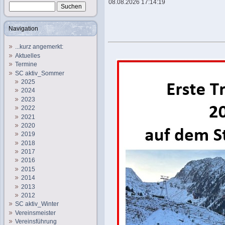
08.08.2026 17:14:19
Navigation
...kurz angemerkt:
Aktuelles
Termine
SC aktiv_Sommer
2025
2024
2023
2022
2021
2020
2019
2018
2017
2016
2015
2014
2013
2012
SC aktiv_Winter
Vereinsmeister
Vereinsführung